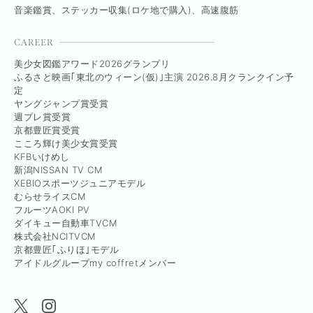
音楽鑑賞、ステッカー収集(ロケ地で購入)、高速腹筋
美少女図鑑アワード2026グランプリ
ふるさと映画｢東北のウィーン(仮)｣主演 2026.8月クランクイン予
定
ヤングジャンプ賞受賞
週プレ賞受賞
京都豊匠賞受賞
こころ輝け美少女賞受賞
KFBいけめし
新潟NISSAN TV CM
XEBIOスポーツジュニアモデル
むらせライスCM
フルーツAOKI PV
ダイキュー自動車TVCM
株式会社NCITVCM
京都豊匠｢ふりほ｣モデル
アイドルグループmy coffretメンバー