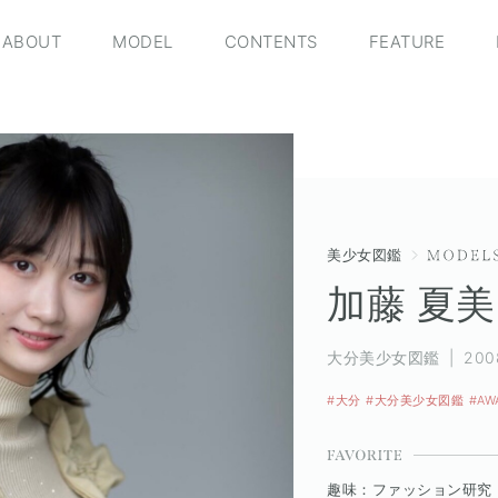
ABOUT
MODEL
CONTENTS
FEATURE
美少女図鑑
加藤 夏
大分美少女図鑑
200
#大分
#大分美少女図鑑
#AW
趣味：ファッション研究 