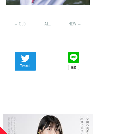
← OLD
ALL
NEW →
Tweet