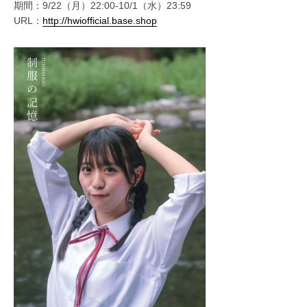
期間：9/22（月）22:00-10/1（水）23:59
URL：
http://hwiofficial.base.shop