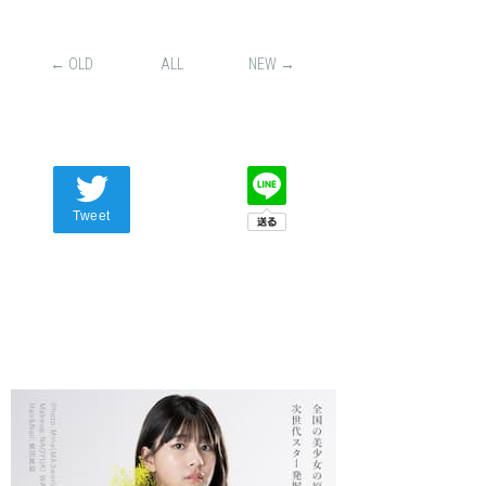
← OLD
ALL
NEW →
Tweet