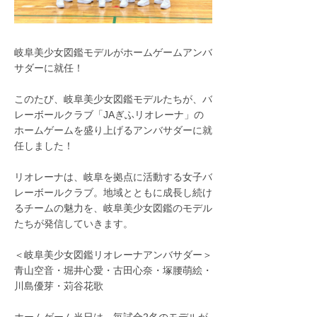
岐阜美少女図鑑モデルがホームゲームアンバ
サダーに就任！
このたび、岐阜美少女図鑑モデルたちが、バ
レーボールクラブ「JAぎふリオレーナ」の
ホームゲームを盛り上げるアンバサダーに就
任しました！
リオレーナは、岐阜を拠点に活動する女子バ
レーボールクラブ。地域とともに成長し続け
るチームの魅力を、岐阜美少女図鑑のモデル
たちが発信していきます。
＜岐阜美少女図鑑リオレーナアンバサダー＞
青山空音・堀井心愛・古田心奈・塚腰萌絵・
川島優芽・苅谷花歌