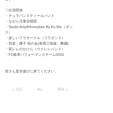
◇出演団体
・チュラパンスティールバンド
・ながら児童合唱団
・Studio Acty&Honeybee By Ku-Mix（ダン
ス）
・楽しいフラサークル（フラダンス）
・邦楽・囃子 祐の会(長唄三味線、舞踊)
・星レレのかけら（ウクレレバンド）
・FC岐阜パフォーマンスチームGGG
皆さん是非遊びに来てください。
← OLD
ALL
NEW →