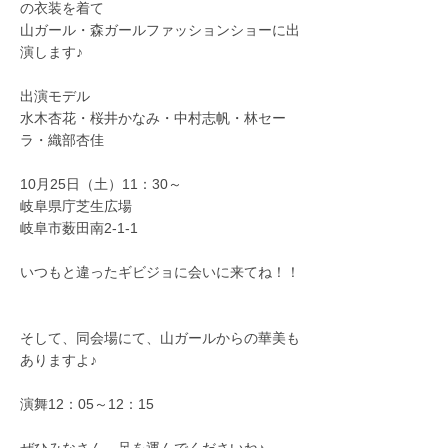
の衣装を着て
山ガール・森ガールファッションショーに出
演します♪
出演モデル
水木杏花・桜井かなみ・中村志帆・林セー
ラ・織部杏佳
10月25日（土）11：30～
岐阜県庁芝生広場
岐阜市薮田南2-1-1
いつもと違ったギビジョに会いに来てね！！
そして、同会場にて、山ガールからの華美も
ありますよ♪
演舞12：05～12：15