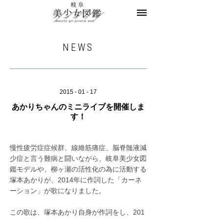
美少女図鑑とは
お知らせ
ヘアサロン求人
NEWS
レコメンドフォト
モデル一覧
モデル募集
2015 - 01 - 17
あかりちゃんのミニライブを開催しま
お問合せ
す！
慢性疲労症症候群、線維筋痛症、脳脊髄液減
少症と言う難病と闘いながら、岐阜美少女図
鑑モデルや、柳ヶ瀬の活性化の為に活動する
塚本あかりが、2014年に作詞した「カーネ
ーション」が歌になりました。
この歌は、塚本あかり自身が作詞をし、201