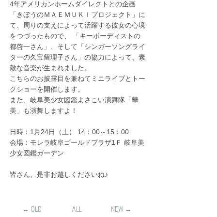
4年アメリカンホームダイレクトとの企画
「きぼうのＭＡＥＭＵＫＩプロジェクト」に
て、周りの支えによって活躍する彼女の心境
をつづったもので、 「キーボーディストの
都啓一さん」、そして「シンガーソングライ
ターの久宝留理子さん」の協力によって、素
敵な音楽が生まれました。
こちらのお披露目を兼ねてミニライブとトー
クショーを開催します。
また、岐阜美少女図鑑よさこい演舞隊「華
美」も演舞しますよ！
日時：1月24日（土） 14：00～15：00
会場：モレラ岐阜ゴールドプラザ1Ｆ 岐阜美
少女図鑑ガーデン
皆さん、是非お越しくださいね♪
← OLD
ALL
NEW →