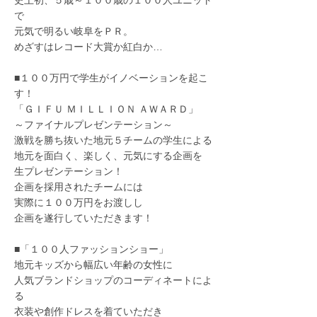
史上初、５歳～１００歳の１００人ユニット
で
元気で明るい岐阜をＰＲ。
めざすはレコード大賞か紅白か…
■１００万円で学生がイノベーションを起こ
す！
「ＧＩＦＵ ＭＩＬＬＩＯＮ ＡＷＡＲＤ」
～ファイナルプレゼンテーション～
激戦を勝ち抜いた地元５チームの学生による
地元を面白く、楽しく、元気にする企画を
生プレゼンテーション！
企画を採用されたチームには
実際に１００万円をお渡しし
企画を遂行していただきます！
■「１００人ファッションショー」
地元キッズから幅広い年齢の女性に
人気ブランドショップのコーディネートによ
る
衣装や創作ドレスを着ていただき