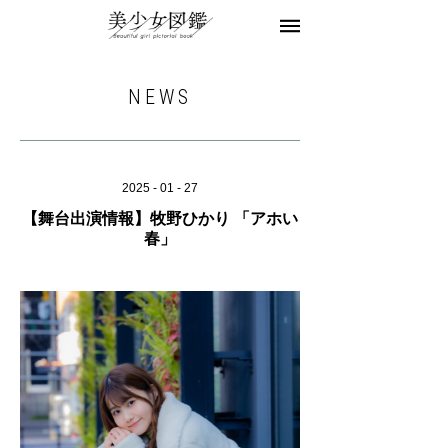
美少女図鑑とは
お知らせ
モデル一覧
NEWS
モデル募集
お問合せ
2025 - 01 - 27
【舞台出演情報】牧野ひかり 「アホい
春」