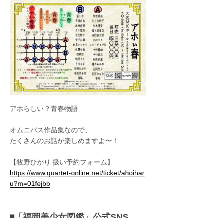
アホらしい？青春物語
オムニバス作品集なので、
たくさんのお話が楽しめますよ〜！
【牧野ひかり 扱い予約フォーム】
https://www.quartet-online.net/ticket/ahoihar
u?m=01fejbb
◾️「福岡美少女図鑑」公式SNS