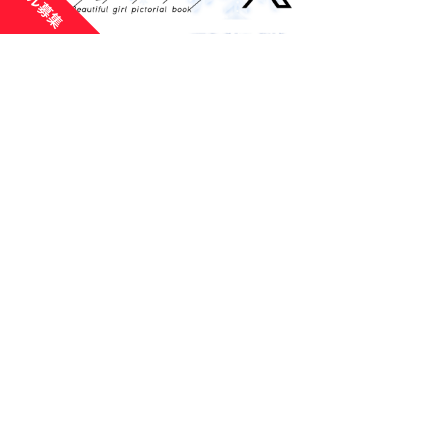
運営：有限会社ズノーネットワークス
北海道札幌市北区6条西6丁目2-12 第１山崎ビル3F
有限会社ズノーネットワークスHP
Copyright © 2016 札幌美少女図鑑. All Rights Reserved.
美少女図鑑本部（ライセンス提供のお問い合わせ先）
株式会社 美少女図鑑
〒151-0051 東京都渋谷区千駄ヶ谷 5-21-7 第５瑞穂ビ