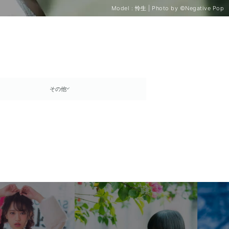
Model : 怜生 | Photo by ©Negative Pop
その他