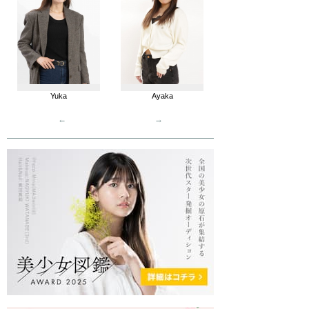
Yuka
Ayaka
←
→