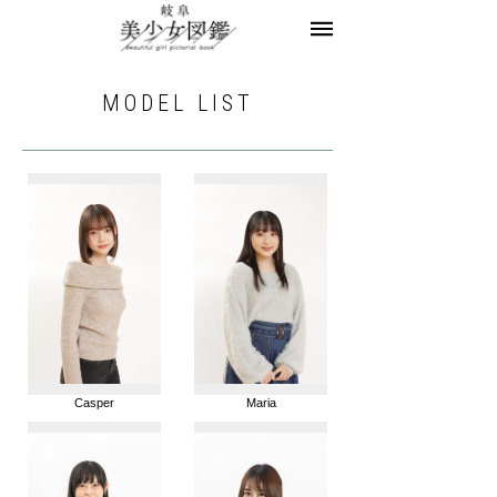
美少女図鑑とは
お知らせ
ヘアサロン求人
MODEL LIST
レコメンドフォト
モデル一覧
モデル募集
お問合せ
Casper
Maria