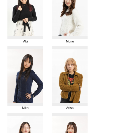
Aki
Mone
Niko
Arisa