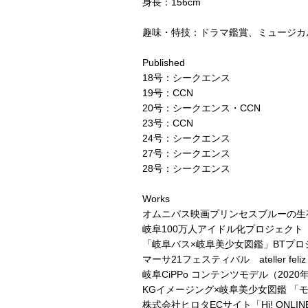
身長：156cm
趣味・特技：ドラマ鑑賞、ミュージカ
Published
18号：シークエンス
19号：CCN
20号：シークエンス・CCN
23号：CCN
24号：シークエンス
27号：シークエンス
28号：シークエンス
Works
オムニバス映画プリンセスブルーの生存作
岐阜100万人アイドル化プロジェクト「
「岐阜バス×岐阜美少女図鑑」BTプロ
マーサ21フェスティバル ateller f
岐阜CiPPo コンテンツモデル（2020
KGイメージング×岐阜美少女図鑑 「モ
株式会社ヒロタECサイト「Hi! ONLIN