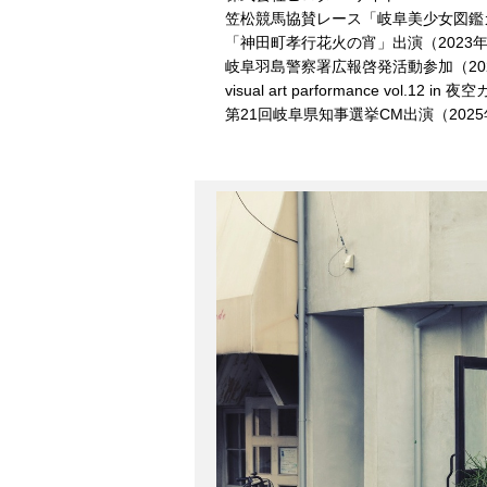
笠松競馬協賛レース「岐阜美少女図鑑カ
「神田町孝行花火の宵」出演（2023年
岐阜羽島警察署広報啓発活動参加（202
visual art parformance vol.1
第21回岐阜県知事選挙CM出演（2025