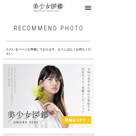
美少女図鑑とは
お知らせ
モデル一覧
RECOMMEND PHOTO
モデル募集
お問合せ
ただいまページを準備しております。もうしばらくお待ちくだ
さい。